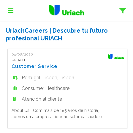
UriachCareers | Descubre tu futuro
Home
profesional URIACH
Lista
04/08/2026
URIACH
Customer Service
ofertas
Subir
Portugal
,
Lisboa
,
Lisbon
Consumer Healthcare
de
CV
Acceso
Atención al cliente
About Us Com mais de 185 anos de história,
trabajo
Idioma
somos uma empresa líder no setor da saúde e
...
bem-estar. O nosso portefólio inclui marcas
icónicas como Aquilea, Fisiocrem, Laborest,