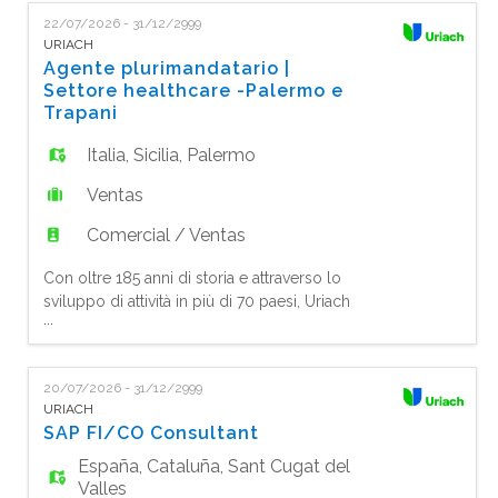
Healthcare, te apasiona la visita médica y
22/07/2026 - 31/12/2999
quieres seguir creciendo, ¡te estamos
URIACH
buscando! Tu misión: Impulsar la prescripción
Agente plurimandatario |
de los productos asignados mediante la visita
Settore healthcare -Palermo e
m
Trapani
Italia
,
Sicilia
,
Palermo
Ventas
Comercial / Ventas
Con oltre 185 anni di storia e attraverso lo
sviluppo di attività in più di 70 paesi, Uriach
...
Italy è un'azienda leader nel
mercato nutraceutico europeo. Alcuni dei nostri
marchi iconici includono Aquilea, Fisiocrem,
20/07/2026 - 31/12/2999
Laborest, Sidroga e molti altri, tra cui
URIACH
Biodramina, Aerored, Fave de Fuca, Halibut,
SAP FI/CO Consultant
Ems, Depuralina, ecc. con una forte presenza
nei
España
,
Cataluña
,
Sant Cugat del
Valles