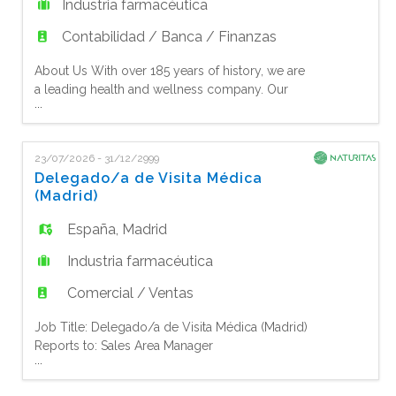
Industria farmacéutica
Contabilidad / Banca / Finanzas
About Us With over 185 years of history, we are
a leading health and wellness company. Our
...
portfolio includes iconic brands such
as Aquilea, Fisiocrem, Laborest, Sidroga,
Biodramina, Aerored, Fave de Fuca, Halibut,
23/07/2026 - 31/12/2999
Ems, and Depuralina, with a strong presence
Delegado/a de Visita Médica
across major European markets. We believe in
(Madrid)
the power of nature, enhanced by science, as
España
,
Madrid
Industria farmacéutica
Comercial / Ventas
Job Title: Delegado/a de Visita Médica (Madrid)
Reports to: Sales Area Manager
...
Location: Madrid Employment Type: Tiempo
completo Si te interesa el Natural Consumer