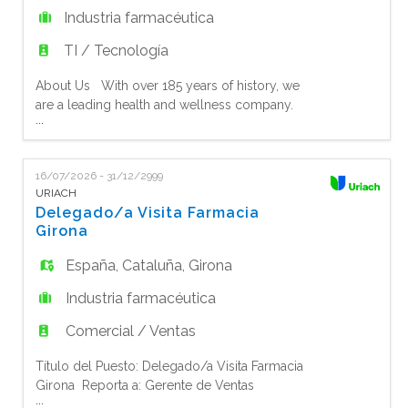
Industria farmacéutica
TI / Tecnología
About Us With over 185 years of history, we
are a leading health and wellness company.
...
Our portfolio includes iconic brands such
as Aquilea, Fisiocrem, Laborest, Sidroga,
Biodramina, Aerored, Fave de Fuca, Halibut,
16/07/2026 - 31/12/2999
Ems, and Depuralina, with a strong presence
URIACH
across major European markets. We believe in
Delegado/a Visita Farmacia
the power of nature, enhanced by science,
Girona
España
,
Cataluña
,
Girona
Industria farmacéutica
Comercial / Ventas
Título del Puesto: Delegado/a Visita Farmacia
Girona Reporta a: Gerente de Ventas
...
Ubicación: Girona