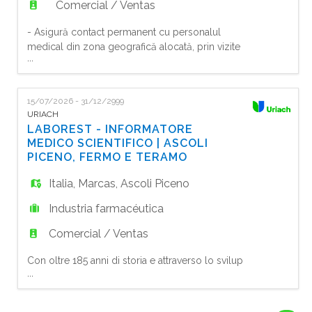
Comercial / Ventas
- Asigură contact permanent cu personalul
medical din zona geografică alocată, prin vizite
...
regulate la aceștia, conform planului stabilit de
vizitare; - Promovează etic portofoliul de
produse URIACH în conformitate cu politicile
15/07/2026 - 31/12/2999
companiei, strategia și planul de marketing, cu
URIACH
scopul de a maximiza notorietatea,
LABOREST - INFORMATORE
accesibilitatea, vizibilitatea si reco
MEDICO SCIENTIFICO | ASCOLI
PICENO, FERMO E TERAMO
Italia
,
Marcas
,
Ascoli Piceno
Industria farmacéutica
Comercial / Ventas
Con oltre 185 anni di storia e attraverso lo sviluppo di attività
...