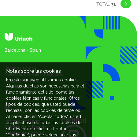
TOTAL
31
Barcelona - Spain
Quienes somos
Notas sobre las cookies
Nuestras marcas y negocios
En este sitio web utilizamos cookies.
Equipo y cultura
Algunas de ellas son necesarias para el
Media Room
funcionamiento del sitio, como las
Uriach You
cookies técnicas y funcionales. Otros
Fundación Uriach
tipos de cookies, que usted puede
rechazar, son las cookies de terceros.
Al hacer clic en "Aceptar todos", usted
Informacion legal
acepta el uso de todas las cookies del
Política de privacidad
sitio. Haciendo clic en el botón
Política de Cookies
"Configurar", puede seleccionar sus