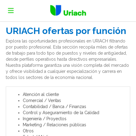
URIACH ofertas por función
Home
Explora las oportunidades profesionales en URIACH filtrando
por puesto profesional. Esta sección recopila miles de ofertas
Lista
de trabajo para todo tipo de puestos y niveles de antigüedad,
desde perfiles operativos hasta directivos empresariales.
Nuestra plataforma garantiza una visión completa del mercado
y ofrece visibilidad a cualquier especialización y carrera en
ofertas
Subir
todos los sectores de la economía nacional.
de
CV
Acceso
Atención al cliente
Comercial / Ventas
Contabilidad / Banca / Finanzas
Control y Aseguramiento de la Calidad
trabajo
Idioma
Ingeniería / Proyectos
Marketing / Relaciones públicas
Otros