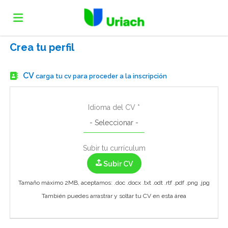
Crea tu perfil
Home
CV
carga tu cv para proceder a la inscripción
Lista
Idioma del CV *
ofertas
Subir
Subir tu currículum
de
CV
Acceso
Subir CV
Tamaño máximo 2MB, aceptamos: .doc .docx .txt .odt .rtf .pdf .png .jpg
trabajo
Idioma
También puedes arrastrar y soltar tu CV en esta área