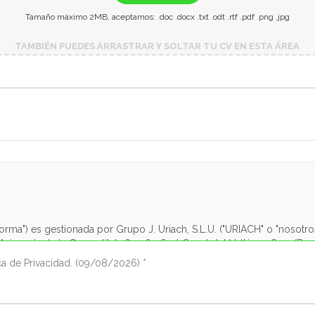
Tamaño máximo 2MB, aceptamos: .doc .docx .txt .odt .rtf .pdf .png .jpg
TAMBIÉN PUEDES ARRASTRAR Y SOLTAR TU CV EN ESTA ÁREA
ca de Privacidad. (09/08/2026) *