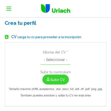
Crea tu perfil
Home
CV
carga tu cv para proceder a la inscripción
Lista
Idioma del CV *
ofertas
Subir
Subir tu currículum
de
CV
Acceso
Subir CV
Tamaño máximo 2MB, aceptamos: .doc .docx .txt .odt .rtf .pdf .png .jpg
trabajo
Idioma
También puedes arrastrar y soltar tu CV en esta área