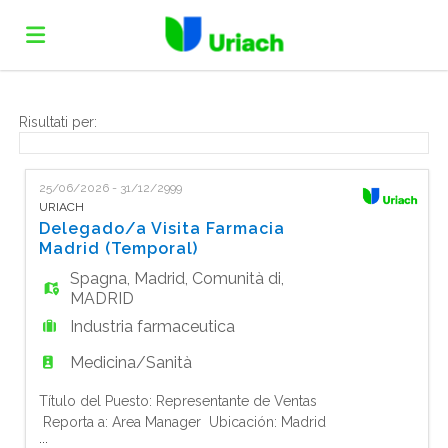
Home
Risultati per:
Offerte
25/06/2026 - 31/12/2999
URIACH
Delegado/a Visita Farmacia
di
Carica
Madrid (Temporal)
Spagna
,
Madrid
,
Comunità di
,
MADRID
lavoro
il
Login
Industria farmaceutica
Medicina/Sanità
CV
Lingua
Título del Puesto: Representante de Ventas
Reporta a: Area Manager Ubicación: Madrid
...
Tipo de Contrato: Tiempo completo -