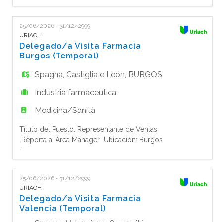
EN
temporal Resumen del Puesto:
El Representante de Ventas es responsable de impulsar las ven
25/06/2026 - 31/12/2999
FR
URIACH
Delegado/a Visita Farmacia
Burgos (Temporal)
IT
Spagna
,
Castiglia e León
,
BURGOS
Industria farmaceutica
DE
Medicina/Sanità
Título del Puesto: Representante de Ventas
ES
Reporta a: Area Manager Ubicación: Burgos
...
Tipo de Contrato: Tiempo completo -
temporal Resumen del Puesto:
PT
El Representante de Ventas es responsable de impulsar las ven
25/06/2026 - 31/12/2999
URIACH
Delegado/a Visita Farmacia
Valencia (Temporal)