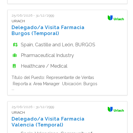
EN
temporal Resumen del Puesto:
El Representante de Ventas es responsable de impulsar las ven
25/06/2026 - 31/12/2999
FR
URIACH
Delegado/a Visita Farmacia
Burgos (Temporal)
IT
Spain
,
Castille and León
,
BURGOS
Pharmaceutical Industry
DE
Healthcare / Medical
Título del Puesto: Representante de Ventas
ES
Reporta a: Area Manager Ubicación: Burgos
...
Tipo de Contrato: Tiempo completo -
temporal Resumen del Puesto:
PT
El Representante de Ventas es responsable de impulsar las ven
25/06/2026 - 31/12/2999
URIACH
Delegado/a Visita Farmacia
Valencia (Temporal)