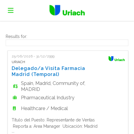
Home
Results for:
Job
25/06/2026 - 31/12/2999
URIACH
Delegado/a Visita Farmacia
list
Upload
Madrid (Temporal)
Spain
,
Madrid
,
Community of
,
MADRID
your
Login
Pharmaceutical Industry
Healthcare / Medical
CV
Language
Título del Puesto: Representante de Ventas
Reporta a: Area Manager Ubicación: Madrid
...
Tipo de Contrato: Tiempo completo -