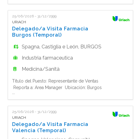
EN
temporal Resumen del Puesto:
El Representante de Ventas es responsable de impulsar las ven
25/06/2026 - 31/12/2999
FR
URIACH
Delegado/a Visita Farmacia
Burgos (Temporal)
IT
Spagna
,
Castiglia e León
,
BURGOS
Industria farmaceutica
DE
Medicina/Sanità
Título del Puesto: Representante de Ventas
ES
Reporta a: Area Manager Ubicación: Burgos
...
Tipo de Contrato: Tiempo completo -
temporal Resumen del Puesto:
PT
El Representante de Ventas es responsable de impulsar las ven
25/06/2026 - 31/12/2999
URIACH
Delegado/a Visita Farmacia
Valencia (Temporal)