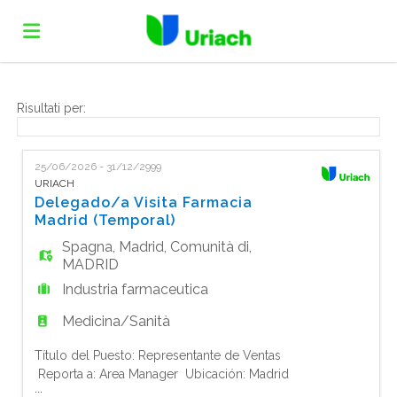
Home
Risultati per:
Offerte
25/06/2026 - 31/12/2999
URIACH
Delegado/a Visita Farmacia
di
Carica
Madrid (Temporal)
Spagna
,
Madrid
,
Comunità di
,
MADRID
lavoro
il
Login
Industria farmaceutica
Medicina/Sanità
CV
Lingua
Título del Puesto: Representante de Ventas
Reporta a: Area Manager Ubicación: Madrid
...
Tipo de Contrato: Tiempo completo -