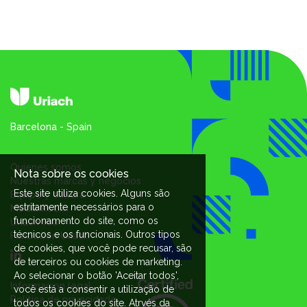
Barcelona - Spain
Quienes somos
Nota sobre os cookies
Nuestras marcas y negocios
Este site utiliza cookies. Alguns são
Equipo y cultura
estritamente necessários para o
Media Room
funcionamento do site, como os
Uriach You
técnicos e os funcionais. Outros tipos
Fundación Uriach
de cookies, que você pode recusar, são
de terceiros ou cookies de marketing.
Ao selecionar o botão 'Aceitar todos',
Informacion legal
você está a consentir a utilização de
Política de privacidade
todos os cookies do site. Atrvés da