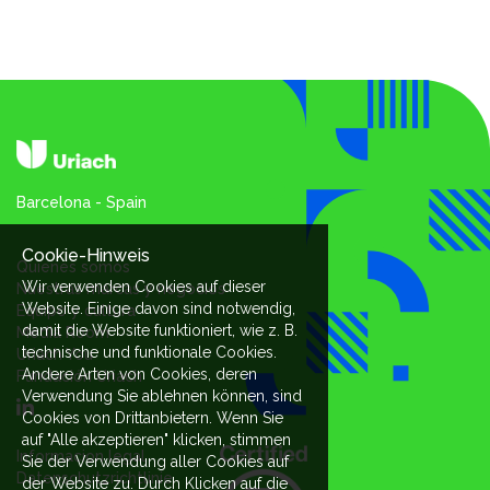
Barcelona - Spain
Cookie-Hinweis
Quienes somos
Wir verwenden Cookies auf dieser
Nuestras marcas y negocios
Website. Einige davon sind notwendig,
Equipo y cultura
damit die Website funktioniert, wie z. B.
Media Room
technische und funktionale Cookies.
Uriach You
Andere Arten von Cookies, deren
Fundación Uriach
Verwendung Sie ablehnen können, sind
Cookies von Drittanbietern. Wenn Sie
auf "Alle akzeptieren" klicken, stimmen
Informacion legal
Sie der Verwendung aller Cookies auf
Datenschutzrichtlinie
der Website zu. Durch Klicken auf die